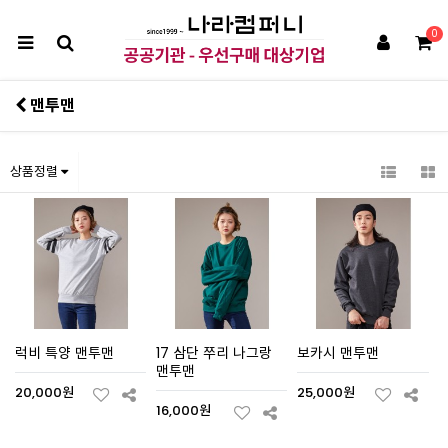
0
맨투맨
상품정렬
럭비 특양 맨투맨
17 삼단 쭈리 나그랑
보카시 맨투맨
맨투맨
20,000원
25,000원
16,000원