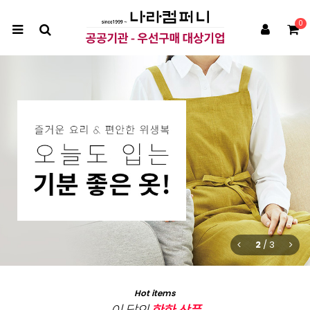
0
2
/
3
Hot items