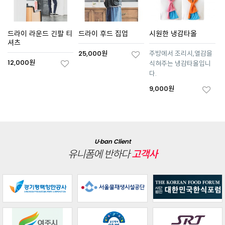
드라이 라운드 긴팔 티
드라이 후드 집업
시원한 냉감타올
셔츠
25,000원
주방에서 조리시,열감을
12,000원
식혀주는 냉감타올입니
다.
9,000원
U·ban Client
유니폼에 반하다
고객사